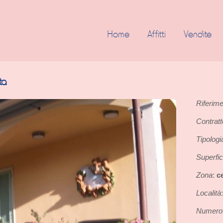
Home
Affitti
Vendite
ta
Riferim
Contratt
Tipologi
Superfi
Zona
c
:
Località
Numero 