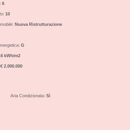
6
:
to
10
:
mmobile
Nuova Ristrutturazione
:
energetica
G
:
.6 kWh/m2
€ 2.000.000
:
Sì
Aria Condizionata: