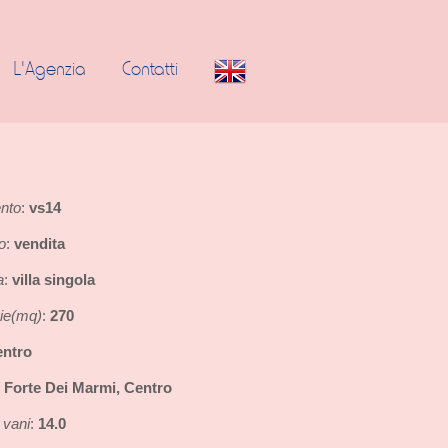
L'Agenzia
Contatti
ento
vs14
:
o
vendita
:
a
villa singola
:
cie(mq)
270
:
entro
Forte Dei Marmi, Centro
:
vani
14.0
: